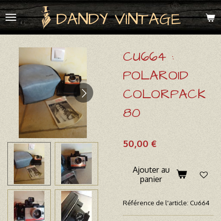
Passer
DANDY VINTAGE
au
contenu
principal
CU664 :
POLAROID
COLORPACK
80
50,00 €
Ajouter au
panier
Référence de l'article:
Cu664