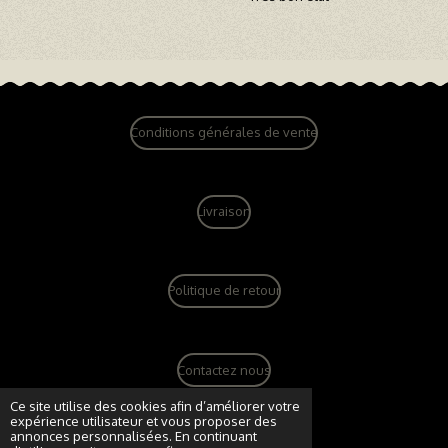
Conditions générales de vente
Livraison
Politique de retour
Contactez nous
© 2022 - 2026 dandy vintage boutique
Ce site utilise des cookies afin d’améliorer votre
expérience utilisateur et vous proposer des
Propulsé par
Webador
annonces personnalisées. En continuant