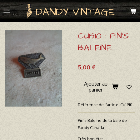
Passer
DANDY VINTAGE
au
contenu
principal
CU1910 : PIN'S
BALEINE
5,00 €
Ajouter au
panier
Référence de l'article:
Cu1910
Pin's Baleine de la baie de
Fundy Canada
Très bon état