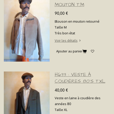
MOUTON T.M
90,00 €
Blouson en mouton retourné
Taille M
Très bon état
Voir les détails
Ajouter au panier
H633 : VESTE À
COUDIÈRES 80'S T.XL
40,00 €
Veste en laine à coudière des
années 80
Taille XL