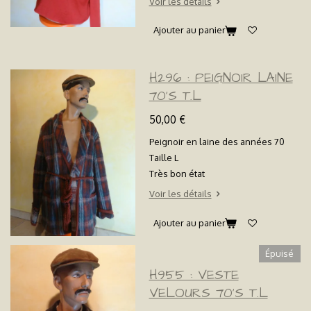
Voir les détails
Ajouter au panier
H296 : PEIGNOIR LAINE
70'S T.L
50,00 €
Peignoir en laine des années 70
Taille L
Très bon état
Voir les détails
Ajouter au panier
Épuisé
H955 : VESTE
VELOURS 70'S T.L