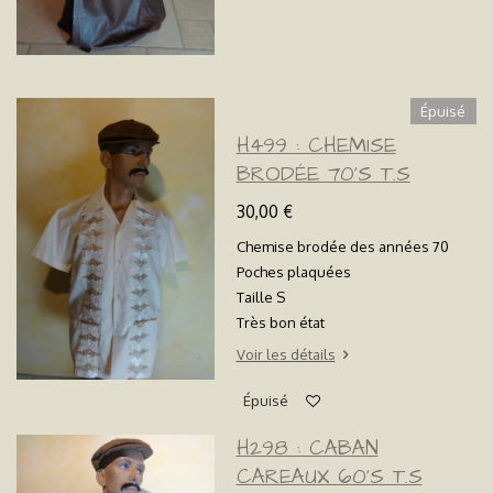
Épuisé
H499 : CHEMISE
BRODÉE 70'S T.S
30,00 €
Chemise brodée des années 70
Poches plaquées
Taille S
Très bon état
Voir les détails
Épuisé
H298 : CABAN
CAREAUX 60'S T.S