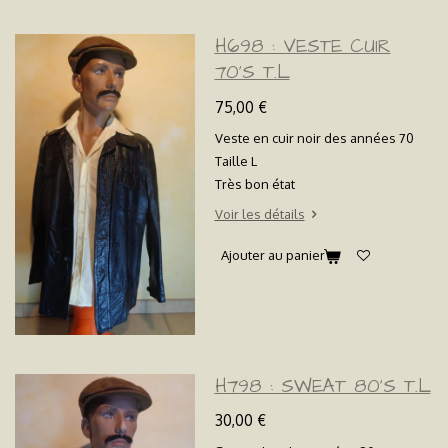
H698 : VESTE CUIR
70'S T.L
75,00 €
Veste en cuir noir des années 70
Taille L
Très bon état
Voir les détails
Ajouter au panier
H798 : SWEAT 80'S T.L
30,00 €