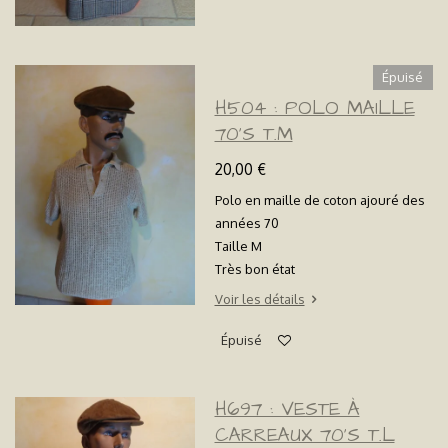
Épuisé
H504 : POLO MAILLE
70'S T.M
20,00 €
Polo en maille de coton ajouré des
années 70
Taille M
Très bon état
Voir les détails
Épuisé
H697 : VESTE À
CARREAUX 70'S T.L