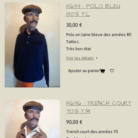
H693 : POLO BLEU
80'S T.L
30,00 €
Polo en laine bleue des années 80
Taille L
Très bon état
Voir les détails
Ajouter au panier
H696 : TRENCH COURT
70'S T.M
90,00 €
Trench court des années 70