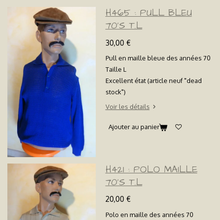
H465 : PULL BLEU
70'S T.L
30,00 €
Pull en maille bleue des années 70
Taille L
Excellent état (article neuf "dead
stock")
Voir les détails
Ajouter au panier
H421 : POLO MAILLE
70'S T.L
20,00 €
Polo en maille des années 70