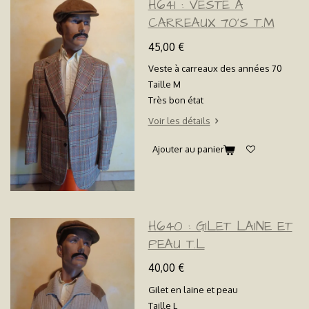
H641 : VESTE À
CARREAUX 70'S T.M
45,00 €
Veste à carreaux des années 70
Taille M
Très bon état
Voir les détails
Ajouter au panier
H640 : GILET LAINE ET
PEAU T.L
40,00 €
Gilet en laine et peau
Taille L