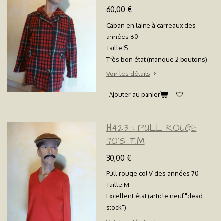
60,00 €
Caban en laine à carreaux des
années 60
Taille S
Très bon état (manque 2 boutons)
Voir les détails
Ajouter au panier
H423 : PULL ROUGE
70'S T.M
30,00 €
Pull rouge col V des années 70
Taille M
Excellent état (article neuf "dead
stock")