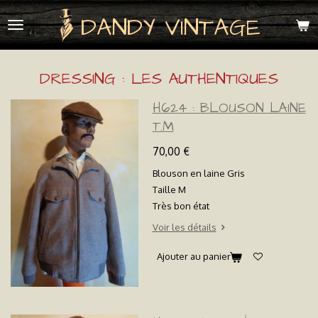
Passer
DANDY VINTAGE
au
contenu
principal
DRESSING : LES AUTHENTIQUES
H624 : BLOUSON LAINE
T.M
70,00 €
Blouson en laine Gris
Taille M
Très bon état
Voir les détails
Ajouter au panier