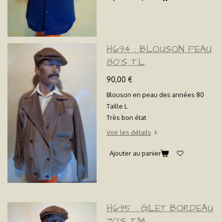
H694 : BLOUSON PEAU
80'S T.L
90,00 €
Blouson en peau des années 80
Taille L
Très bon état
Voir les détails
Ajouter au panier
H695 : GILET BORDEAU
70'S T.M