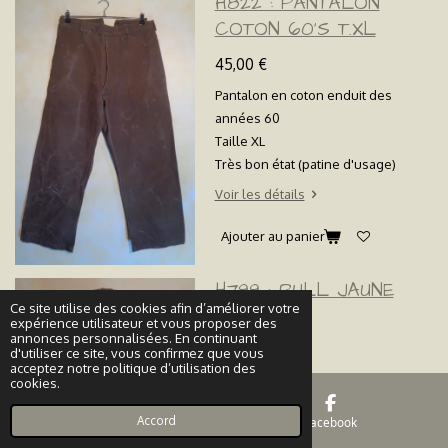
H822 : PANTALON
COTON 60'S T.XL
45,00 €
Pantalon en coton enduit des
années 60
Taille XL
Très bon état (patine d'usage)
Voir les détails
Ajouter au panier
H799 : PULL JAUNE
Ce site utilise des cookies afin d’améliorer votre
70'S T.L
expérience utilisateur et vous proposer des
annonces personnalisées. En continuant
45,00 €
d'utiliser ce site, vous confirmez que vous
acceptez notre politique d’utilisation des
Pull jaune à col bleu des années 70
cookies.
Taille L
Accord
E-mail
Facebook
Très bon état