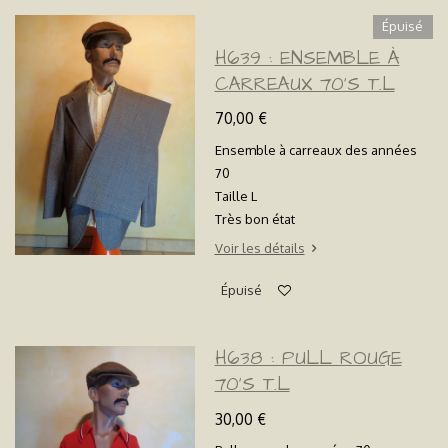
Épuisé
H639 : ENSEMBLE À
CARREAUX 70'S T.L
70,00 €
Ensemble à carreaux des années
70
Taille L
Très bon état
Voir les détails
Épuisé
H638 : PULL ROUGE
70'S T.L
30,00 €