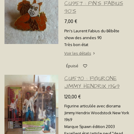
CU957 : PIN'S FABIUS
90'S
7,00 €
Pin's Laurent Fabius du Bêbête
show des années 90
Très bon état
Voir les détails
Épuisé
CU1570 : FIGURONE
JIMMY HENDRIX 1969
120,00 €
Figurine articulée avec diorama
Jimmy Hendrix Woodstock New York
1969
Marque Spawn édition 2003
Excellent état (article neuf "dead