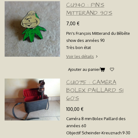
CU940 : PIN'S
MITTERAND 90'S
7,00 €
Pin's François Mitterand du Bêbête
show des années 90
Très bon état
Voir les détails
Ajouter au panier
CU1075 : CAMÉRA
BOLEX PAILLARD S1
60'S
100,00 €
Caméra 8 mm Bolex Paillard des
années 60
Objectif Scheinder-Kreuznach 9-30