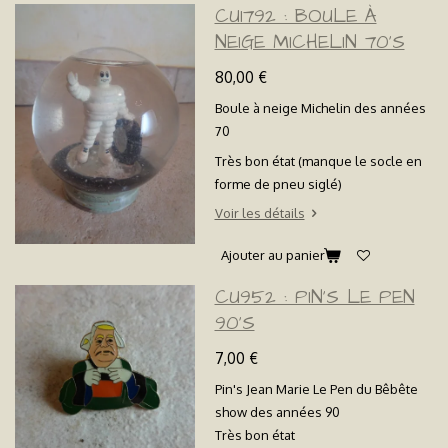
CU1792 : BOULE À
NEIGE MICHELIN 70'S
80,00 €
Boule à neige Michelin des années
70
Très bon état (manque le socle en
forme de pneu siglé)
Voir les détails
Ajouter au panier
CU952 : PIN'S LE PEN
90'S
7,00 €
Pin's Jean Marie Le Pen du Bêbête
show des années 90
Très bon état