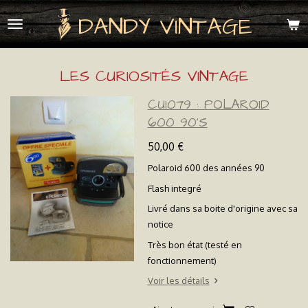
Passer
DANDY VINTAGE
au
contenu
principal
LES CURIOSITÉS VINTAGE
CU1079 : POLAROID
600 90'S
50,00 €
Polaroid 600 des années 90
Flash integré
Livré dans sa boite d'origine avec sa
notice
Très bon état (testé en
fonctionnement)
Voir les détails