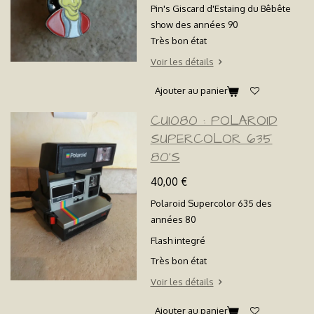
Pin's Giscard d'Estaing du Bêbête
show des années 90
Très bon état
Voir les détails
Ajouter au panier
CU1080 : POLAROID
SUPERCOLOR 635
80'S
40,00 €
Polaroid Supercolor 635 des
années 80
Flash integré
Très bon état
Voir les détails
Ajouter au panier