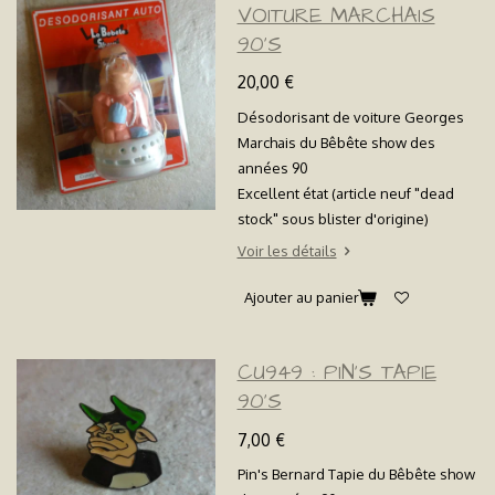
VOITURE MARCHAIS
90'S
20,00 €
Désodorisant de voiture Georges
Marchais du Bêbête show des
années 90
Excellent état (article neuf "dead
stock" sous blister d'origine)
Voir les détails
Ajouter au panier
CU949 : PIN'S TAPIE
90'S
7,00 €
Pin's Bernard Tapie du Bêbête show