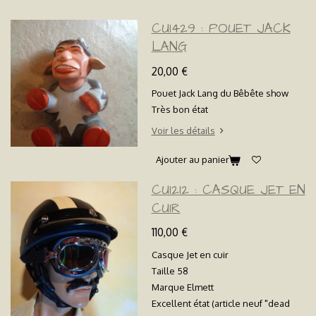
CU1429 : POUET JACK
LANG
20,00 €
Pouet Jack Lang du Bêbête show
Très bon état
Voir les détails
Ajouter au panier
CU1212 : CASQUE JET EN
CUIR
110,00 €
Casque Jet en cuir
Taille 58
Marque Elmett
Excellent état (article neuf "dead