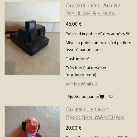
CU1083 : POLAROID
IMPULSE AF 90'S
45,00 €
Polaroid Impulse AF des années 90
Mise au point autofocus à 4 palliers
assuré par un sonar
Flash integré
Très bon état (testé en
fonctionnement)
Voir les détails
Ajouter au panier
CU1430 : POUET
GEORGES MARCHAIS
20,00 €