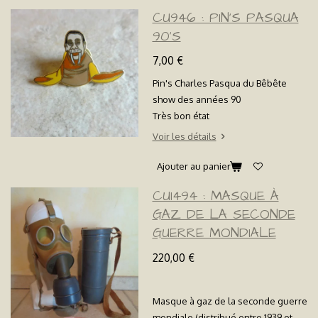
CU946 : PIN'S PASQUA
90'S
7,00 €
Pin's Charles Pasqua du Bêbête
show des années 90
Très bon état
Voir les détails
Ajouter au panier
CU1494 : MASQUE À
GAZ DE LA SECONDE
GUERRE MONDIALE
220,00 €
Masque à gaz de la seconde guerre
mondiale (distribué entre 1939 et