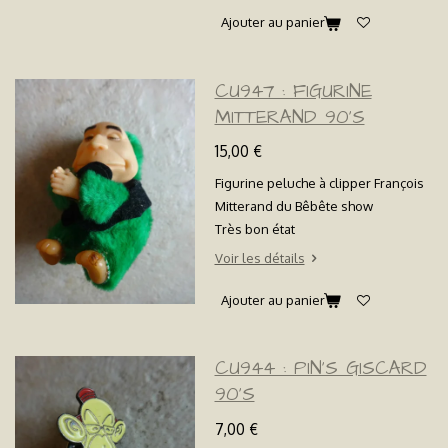
Ajouter au panier
CU947 : FIGURINE
MITTERAND 90'S
15,00 €
Figurine peluche à clipper François
Mitterand du Bêbête show
Très bon état
Voir les détails
Ajouter au panier
CU944 : PIN'S GISCARD
90'S
7,00 €